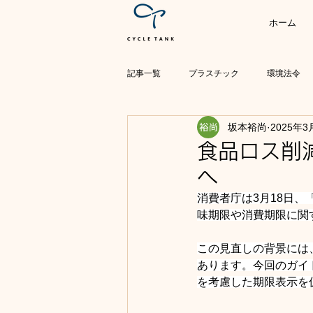
ホーム
記事一覧
プラスチック
環境法令
坂本裕尚
2025年3
PFAS
エネルギー
廃棄物処
食品ロス削
へ
気候変動
消費者庁は3月18日
味期限や消費期限に関
この見直しの背景には
あります。今回のガイ
を考慮した期限表示を