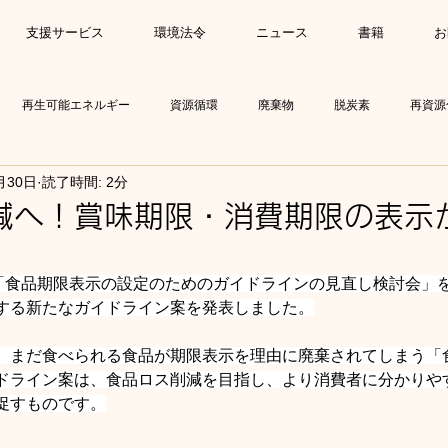
支援サービス
環境法令
ニュース
書籍
お
再生可能エネルギー
資源循環
廃棄物
脱炭素
再資源
月30日
読了時間: 2分
理法
法改正
再資源化事業等高度化法
サーキュラーエコノミー
減へ！賞味期限・消費期限の表示
、「食品期限表示の設定のためのガイドラインの見直し検討会」
する新たなガイドライン案を発表しました。
、まだ食べられる食品が期限表示を理由に廃棄されてしまう「
ドライン案は、食品ロス削減を目指し、より消費者に分かりや
促すものです。