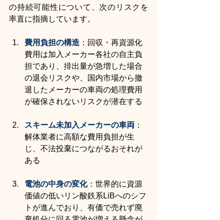
の持続可能性について、次のリスクを
率直に指摘しています。
費用負担の構造
：回収・再資源化
費用は加入メーカー各社の自主負
担であり、排出量が急増した場合
の退会リスクや、国内市場から撤
退したメーカーの車両の処理費用
が確保されないリスクが潜在する
スキーム未加入メーカーの車両
：
解体業者に高額な費用負担が生
じ、不法投棄につながるおそれが
ある
電池の中身の変化
：世界的に資源
価値の低いリン酸鉄系LiBへのシフ
トが進んでおり、有価で売れず廃
棄処分に回る電池が増える懸念が