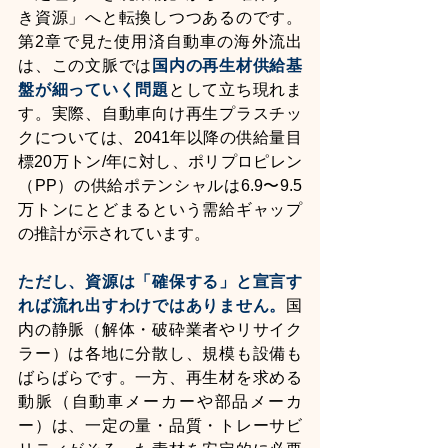
き資源」へと転換しつつあるのです。
第2章で見た使用済自動車の海外流出
は、この文脈では
国内の再生材供給基
盤が細っていく問題
として立ち現れま
す。実際、自動車向け再生プラスチッ
クについては、2041年以降の供給量目
標20万トン/年に対し、ポリプロピレン
（PP）の供給ポテンシャルは6.9〜9.5
万トンにとどまるという需給ギャップ
の推計が示されています。
ただし、資源は「確保する」と宣言す
れば流れ出すわけではありません。
国
内の静脈（解体・破砕業者やリサイク
ラー）は各地に分散し、規模も設備も
ばらばらです。一方、再生材を求める
動脈（自動車メーカーや部品メーカ
ー）は、一定の量・品質・トレーサビ