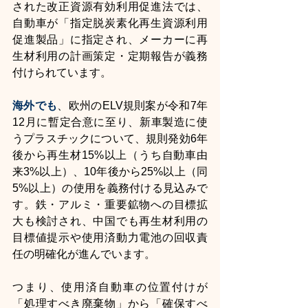
された改正資源有効利用促進法では、
自動車が「指定脱炭素化再生資源利用
促進製品」に指定され、メーカーに再
生材利用の計画策定・定期報告が義務
付けられています。
海外でも
、欧州のELV規則案が令和7年
12月に暫定合意に至り、新車製造に使
うプラスチックについて、規則発効6年
後から再生材15%以上（うち自動車由
来3%以上）、10年後から25%以上（同
5%以上）の使用を義務付ける見込みで
す。鉄・アルミ・重要鉱物への目標拡
大も検討され、中国でも再生材利用の
目標値提示や使用済動力電池の回収責
任の明確化が進んでいます。
つまり、使用済自動車の位置付けが
「処理すべき廃棄物」から「確保すべ