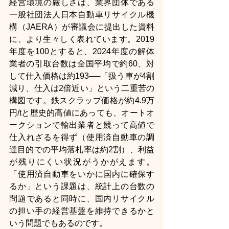
経営環境の厳しさは、業界団体である
一般社団法人日本自動車リサイクル機
構（JAERA）が審議会に提出した資料
に、より生々しく表れています。2019
年度を100とすると、2024年度の解体
業者の引取台数は全国平均で約60、対
して仕入価格は約193──「扱う車が4割
減り、仕入は2倍近い」という二重苦の
構図です。鉄スクラップ価格が約4.9万
円/tと歴史的高値にあっても、オートオ
ークションで輸出業者と競って高値で
仕入れざるを得ず（使用済自動車の調
達目的での平均落札率は約2割）、利益
が残りにくい状況がうかがえます。
「使用済自動車をいかに国内に確保す
るか」という課題は、統計上の台数の
問題であると同時に、国内リサイクル
の担い手の経営基盤を維持できるかと
いう問題でもあるのです。