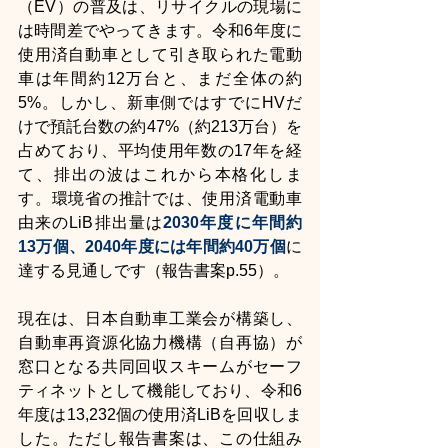
（EV）の普及は、リサイクルの現場に
は時間差でやってきます。令和6年度に
使用済自動車として引き取られた電動
車は年間約12万台と、まだ全体の約
5%。しかし、新車側ではすでにHVだ
けで預託台数の約47%（約213万台）を
占めており、平均使用年数の17年を経
て、排出の波はこれから本格化しま
す。環境省の推計では、使用済電動車
由来のLiB排出量は
2030年度に年間約
13万個、2040年度には年間約40万個
に
達する見通しです（報告書案p.55）。
現在は、日本自動車工業会が構築し、
自動車再資源化協力機構（自再協）が
窓口となる共同回収スキームがセーフ
ティネットとして機能しており、令和6
年度は13,232個の使用済LiBを回収しま
した。ただし報告書案は、この仕組み