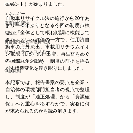
コメント）が始まりました。
PFAS
エネルギー
自動車リサイクル法の施行から20年あ
廃棄物処理法
まり──5年ぶりとなる今回の制度点検
は、「全体として概ね順調に機能して
法改正
きた」という評価の一方で、使用済自
再資源化事業等高度化法
動車の海外流出、車載用リチウムイオ
サーキュラーエコノミー
ン電池（LiB）の排出増、再生材をめぐ
る国際競争という、制度の前提を揺る
リチウムイオン電池
がす構造変化を浮き彫りにしました。
気候変動
本記事では、報告書案の要点を企業・
自治体の環境部門担当者の視点で整理
し、制度が「適正処理」から「資源確
保」へと重心を移すなかで、実務に何
が求められるのかを読み解きます。