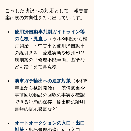
こうした状況への対応として、報告書
案は次の方向性を打ち出しています。
使用済自動車判別ガイドライン等
の点検・見直し
（令和8年度から検
討開始）：中古車と使用済自動車
の線引きを、流通実態や欧州ELV
規則案の「修理不能車両」基準な
ども踏まえて再点検
廃車ガラ輸出への追加対策
（令和8
年度から検討開始）：装備変更や
事前回収物品の回収の事実を確認
できる証憑の保存、輸出時の証明
書類の提示徹底など
オートオークションの入口・出口
対策
：出品管理の適正化（入口