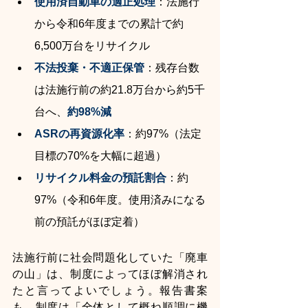
使用済自動車の適正処理
：法施行
から令和6年度までの累計で約
6,500万台をリサイクル
不法投棄・不適正保管
：残存台数
は法施行前の約21.8万台から約5千
台へ、
約98%減
ASRの再資源化率
：約97%（法定
目標の70%を大幅に超過）
リサイクル料金の預託割合
：約
97%（令和6年度。使用済みになる
前の預託がほぼ定着）
法施行前に社会問題化していた「廃車
の山」は、制度によってほぼ解消され
たと言ってよいでしょう。報告書案
も、制度は「全体として概ね順調に機