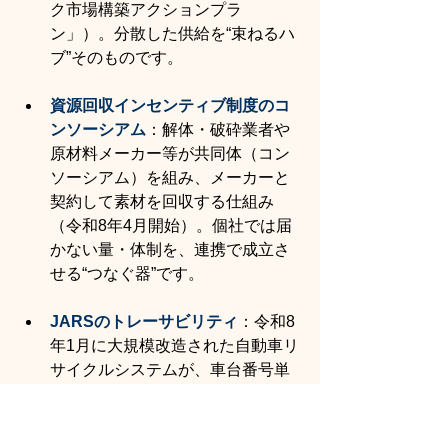
ク市場構築アクションプラ
ン」）。分散した供給を“束ねるハ
ブ”そのものです。
資源回収インセンティブ制度のコ
ンソーシアム
：解体・破砕業者や
原材料メーカー等が共同体（コン
ソーシアム）を組み、メーカーと
契約して素材を回収する仕組み
（令和8年4月開始）。個社では届
かない量・体制を、連携で成立さ
せる“つなぐ器”です。
JARSのトレーサビリティ
：令和8
年1月に大規模改造された自動車リ
サイクルシステムが、車台番号単
位の装備情報やLiB搭載情報、回収
実績を蓄積。素材の履歴を裏付け
る“共通の台帳”となります。