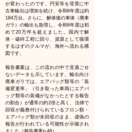
が変わったのです。円安等を背景に中
古車輸出は増加を続け、令和6年度は約
184万台。さらに、解体後の車体（廃車
ガラ）の輸出も急増し、令和6年度は初
めて20万件を超えました。国内で解
体・破砕工程に回り、資源として循環
するはずのクルマが、海外へ流れる構
図です。
報告書案は、この流れの中で見過ごせ
ないデータも示しています。輸出向け
廃車ガラでは、エアバッグ類等の「装
備変更率」（引き取った車両にエアバ
ッグ類等の装備がなかったとする報告
の割合）が通常の約2倍と高く、法律で
回収が義務付けられているフロン類・
エアバッグ類が未回収のまま、虚偽の
報告が行われている可能性が示唆され
ました（報告書案p.48）。