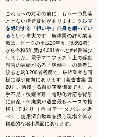
これらへの対応の前に、もう一つ見落
とせない構造変化があります。
クルマ
を処理する「担い手」自身も細ってい
る
という事実です。解体業の許可業者
数は、ピークの平成20年度（6,691者）
から令和6年度は4,081者へと約4割減少
しました。電子マニフェスト上で移動
報告の実績がある「稼働中」の業者に
絞ると約3,200者程度で、破砕業者も同
様に減少傾向にあります（報告書案 図
20）。隣接する自動車整備業でも、人
手不足・後継者難・電動化対応を背景
に倒産・休廃業が過去最多ペースで推
移しており（帝国データバンク調
べ）、使用済自動車を扱う現場全体が
構造的な縮小局面にあります。