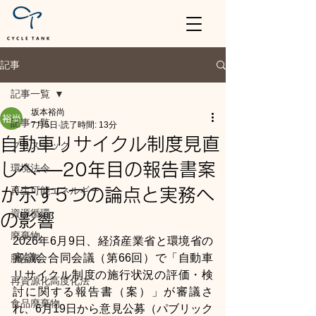
記事
記事一覧
坂本裕尚
記事一覧
7月5日
読了時間: 13分
自動車リサイクル制度見直
プラスチック
しへ──20年目の報告書案
環境法令
再生可能エネルギー
が示す5つの論点と実務へ
資源循環
の影響
廃棄物
2026年6月9日、経済産業省と環境省の
審議会合同会議（第66回）で「自動車
脱炭素
リサイクル制度の施行状況の評価・検
再資源化高度化法
討に関する報告書（案）」が審議さ
食品廃棄物
れ、6月19日から意見公募（パブリック