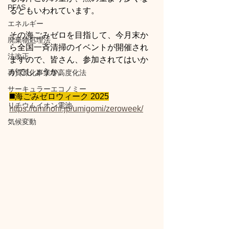
PFAS
るともいわれています。
エネルギー
その海ごみゼロを目指して、今月末か
廃棄物処理法
ら全国一斉清掃のイベントが開催され
法改正
ますので、皆さん、参加されてはいか
がでしょうか。
再資源化事業等高度化法
サーキュラーエコノミー
◼️海ごみゼロウィーク 2025
リチウムイオン電池
https://uminohi.jp/umigomi/zeroweek/
気候変動