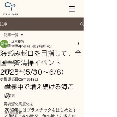
記事
記事一覧
坂本裕尚
記事一覧
2025年5月4日
読了時間: 4分
海ごみゼロを目指して、全
プラスチック
国一斉清掃イベント
環境法令
再生可能エネルギー
2025（5/30～6/8）
資源循環
更新日：
2025年6月9日
世界中で増え続ける海ご
廃棄物
み
脱炭素
再資源化高度化法
2050年にはプラスチックをはじめとす
食品廃棄物
る海洋ごみの量が、魚の量より多くな