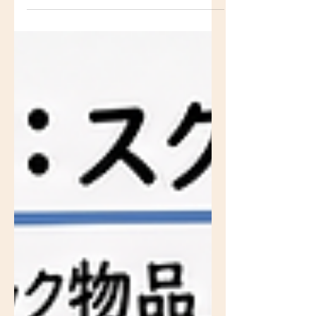
連、日本政策投資銀行、脱炭素化支援機構が
登壇しています。 本記事は、当日の講演と
公開資料から、サーキュラーエコノミーを動
かす、取り組む方に持ち帰っていただきたい
5つのヒントを整理したものです。 注目した
のは、立場の異なる登壇者が別々の切り口か
ら同じ結論に至っていた点です。環境省が示
した5つのボトルネックのうち、技術に関す
るものは1つだけでした。細田衛士氏は、静
脈資源は薄く広く不定期に発生するため、勝
負は「どう処理するか」より「どう集める
か」で決まると指摘します。日本政策投資銀
行は、排出事業者・リサイクラー・需要家の
三者が互いに相手の出方を待つ「三すくみ」
の構造を示しました。 処方箋として示され
たのが「逆解の発想」です。出口となる需要
家のニーズから逆算して、リサイクル手法・
選別レベル・回収方法を設計する。裏を返せ
ば、分別は細かいほど良いとは限りません。
足りないのは技術ではなく、出口から逆算し
た設計と、関係者間の予見可