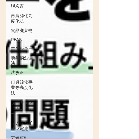
脱炭素
再資源化高
度化法
食品廃棄物
PFAS
エネルギー
廃棄物処理
法
法改正
再資源化事
業等高度化
法
サーキュラ
ーエコノミ
ー
リチウムイ
オン電池
気候変動