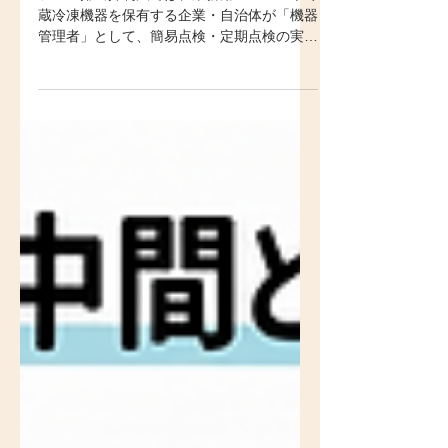
動向への実務対応（実務
編）
フロン排出抑制法では、業務用エアコンや冷
蔵冷凍機器を保有する企業・自治体が「機器
管理者」として、簡易点検・定期点検の実
施、点検・整備の記録、一定以上の漏えいの
報告、廃棄時の冷媒回収依頼と書面管理など
の義務を負っています。 2026年6月26日に
審議された中間とりまとめ（案）では、この
役割をさらに進める方向として、漏えい削減
の目標設定・計画策定、管理対象機器リスト
の整備、老朽化機器の計画的な更新、IoT常
時監視システムの点検活用などが検討課題に
挙げられました。 廃棄・工事の場面では、
修繕・模様替え工事での機器の事前確認や、
発注時の回収作業の明示、家庭用エアコンを
フロン排出抑制法の対象に位置づける検討も
示されています。 機器管理者が今日から始
められる準備は、機器の棚卸しと台帳化、点