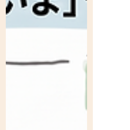
囲いの設置、掲示板、保管高さの上限5m、
保管単位200㎡以下・間隔2m以上、帳簿の5
年保存、事業場面積100㎡を超えない場合の
適用除外などです。ただしこれらはいずれも
事務局の提案段階であり、検討会としての結
論ではありません。 注目すべきは、保管高
さや区分保管の制限が「電池等の発火のおそ
れがある物品の混入が排除できない場合」を
前提としている点です。排出側の分別品質
が、受入側の規制負担を左右する構造になっ
ています。 施行は令和10年12月19日より前
ですが、政省令は令和8年度内を目途に整備
される見込みです。売却先の棚卸し、構内保
管の実測、電池の分別体制の