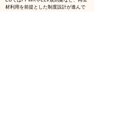
材利用を前提とした制度設計が進んで
います。
国内で基準を整備することは、
欧州市場での競争力維持
非関税障壁への対応力強化
という側面を持ちます。
さらに、国内で再生材需要を制度的に
保証することは、廃プラスチックとい
う資源の海外流出抑制にもつながりま
す。ここには経済安全保障の視点も含
まれています。
いま、環境担当者が準備
すべきこと（プラスチッ