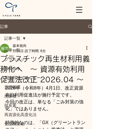
記事
記事一覧
坂本裕尚
記事一覧
3月1日
読了時間: 6分
プラスチック再生材利用義
プラスチック
務化へ ～ 資源有効利用
環境法令
再生可能エネルギー
促進法改正 2026.04 ～
資源循環
2026年（令和8年）4月1日、改正資源
有効利用促進法が施行予定です。
廃棄物
今回の改正は、単なる「ごみ対策の強
脱炭素
化」ではありません。
再資源化高度化法
特徴的なのは、「GX（グリーントラン
食品廃棄物