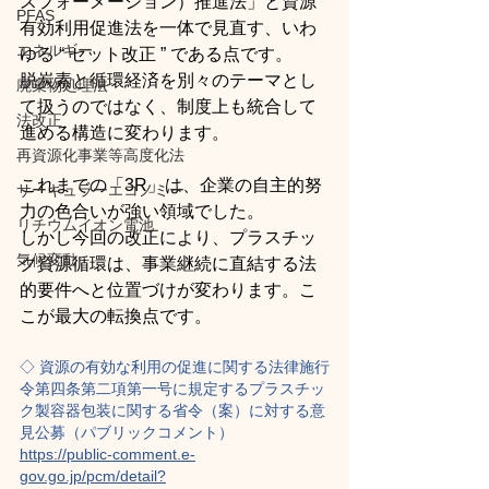
スフォーメーション）推進法」と資源
PFAS
有効利用促進法を一体で見直す、いわ
エネルギー
ゆる “ セット改正 ” である点です。
脱炭素と循環経済を別々のテーマとし
廃棄物処理法
て扱うのではなく、制度上も統合して
法改正
進める構造に変わります。
再資源化事業等高度化法
これまでの「3R」は、企業の自主的努
サーキュラーエコノミー
力の色合いが強い領域でした。
リチウムイオン電池
しかし今回の改正により、プラスチッ
気候変動
ク資源循環は、事業継続に直結する法
的要件へと位置づけが変わります。こ
こが最大の転換点です。
◇ 資源の有効な利用の促進に関する法律施行
令第四条第二項第一号に規定するプラスチッ
ク製容器包装に関する省令（案）に対する意
見公募（パブリックコメント）
https://public-comment.e-
gov.go.jp/pcm/detail?